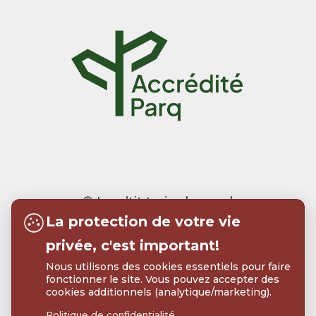
© Le p’tit train du nord
La protection de votre vie
Realisation:
Tramweb
privée, c'est important!
Nous utilisons des cookies essentiels pour faire
fonctionner le site. Vous pouvez accepter des
cookies additionnels (analytique/marketing).
Politique de confidentialité