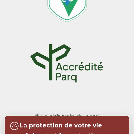
© Le p’tit train du nord
La protection de votre vie
Realisation:
Tramweb