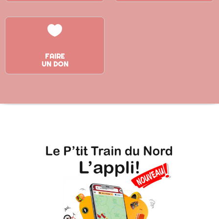

FAIRE
UN DON