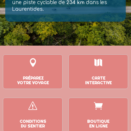
une piste cyclable de
234 km
dans les
Laurentides.


PRÉPAREZ
CARTE
VOTRE VOYAGE
INTERACTIVE
s

CONDITIONS
BOUTIQUE
DU SENTIER
EN LIGNE