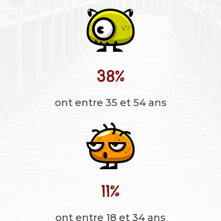
38
%
ont entre 35 et 54 ans
11
%
ont entre 18 et 34 ans