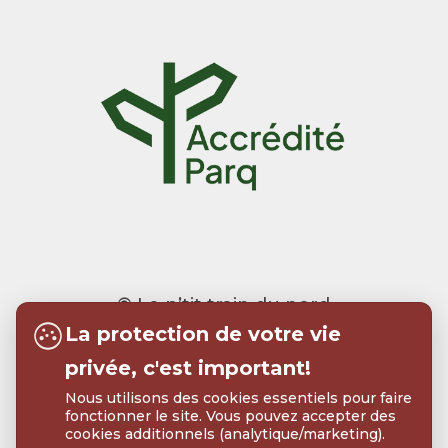
© Le p’tit train du nord
La protection de votre vie
Realisation:
Tramweb
privée, c'est important!
Nous utilisons des cookies essentiels pour faire
fonctionner le site. Vous pouvez accepter des
cookies additionnels (analytique/marketing).