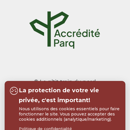
© Le p’tit train du nord
La protection de votre vie
Realisation:
Tramweb
privée, c'est important!
Nous utilisons des cookies essentiels pour faire
fonctionner le site. Vous pouvez accepter des
cookies additionnels (analytique/marketing).
Politique de confidentialité