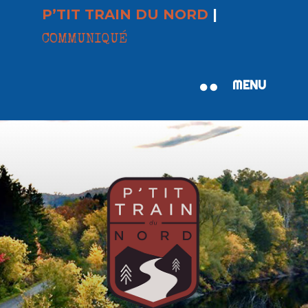
P’TIT TRAIN DU NORD
|
COMMUNIQUÉ
MENU
