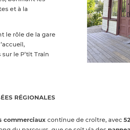
es et à la
 le rôle de la gare
accueil,
sur le P’tit Train
ÉES RÉGIONALES
es commerciaux
continue de croître, avec
5
long du parcours, que ce soit via des
pannea