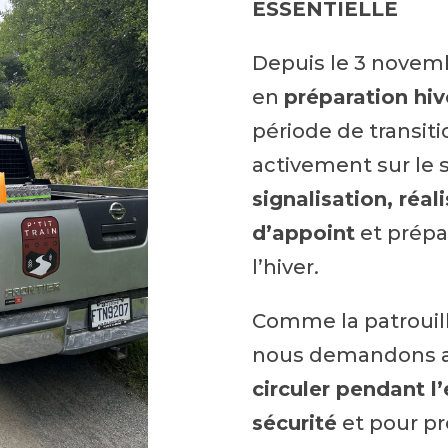
ESSENTIELLE
Depuis le 3 novemb
en
préparation hiv
période de transiti
activement sur le 
signalisation, réal
d’appoint
et prépar
l’hiver.
Comme la patrouill
nous demandons a
circuler pendant l
sécurité
et pour pr