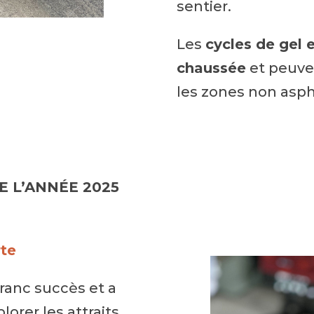
sentier.
Les
cycles de gel e
chaussée
et peuve
les zones non asph
E L’ANNÉE 2025
te
franc succès et a
orer les attraits