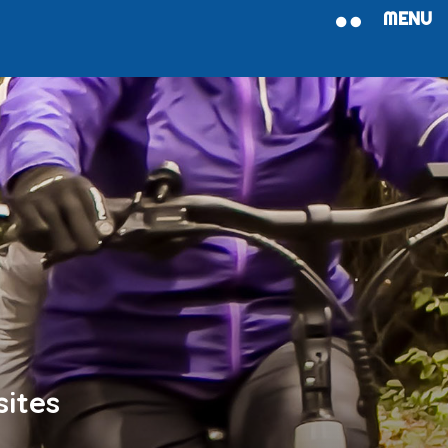
MENU

sites