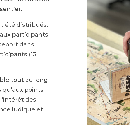
sentier.
t été distribués.
aux participants
sseport dans
icipants (13
ble tout au long
s qu’aux points
l’intérêt des
ence ludique et