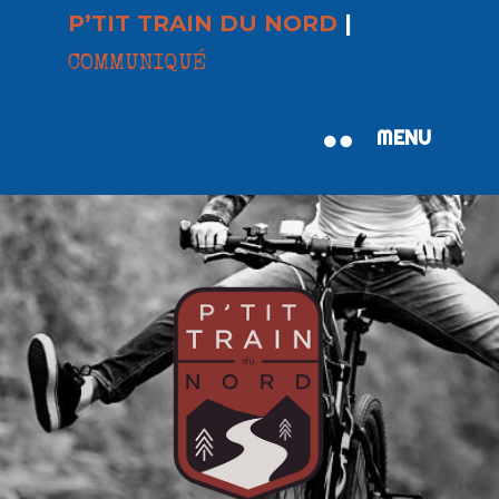
P’TIT TRAIN DU NORD
|
COMMUNIQUÉ
MENU
