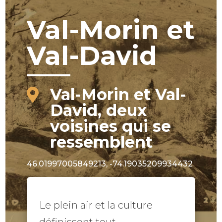
Val-Morin et
Val-David
Val-Morin et Val-

David, deux
voisines qui se
ressemblent
46.01997005849213, -74.19035209934432
Le plein air et la culture
définissent tout