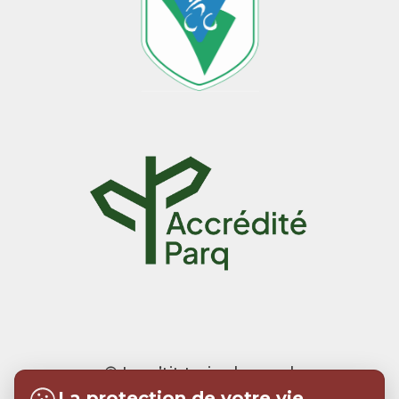
© Le p’tit train du nord
La protection de votre vie