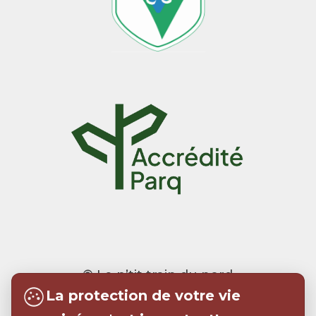
© Le p’tit train du nord
La protection de votre vie
Realisation:
Tramweb