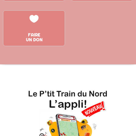

FAIRE
UN DON