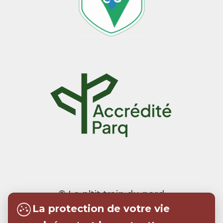
© Le p’tit train du nord
La protection de votre vie
Realisation:
Tramweb