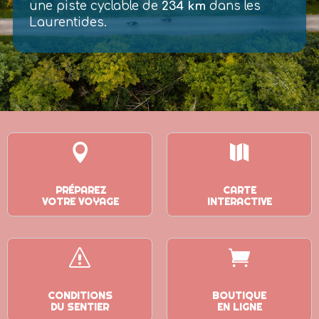
une piste cyclable de
234 km
dans les
Laurentides.


PRÉPAREZ
CARTE
VOTRE VOYAGE
INTERACTIVE
s

CONDITIONS
BOUTIQUE
DU SENTIER
EN LIGNE